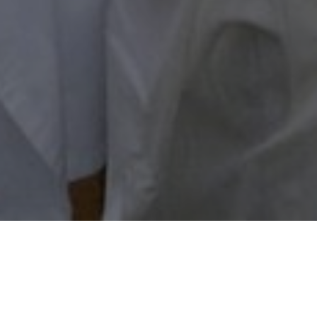
Ονοματεπώνυμο*