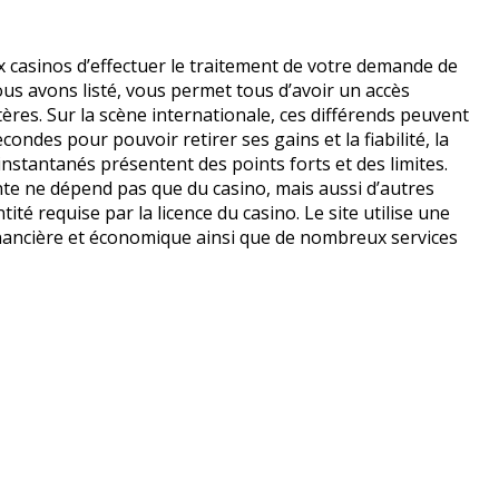
ux casinos d’effectuer le traitement de votre demande de
ous avons listé, vous permet tous d’avoir un accès
ères. Sur la scène internationale, ces différends peuvent
ondes pour pouvoir retirer ses gains et la fiabilité, la
instantanés présentent des points forts et des limites.
nte ne dépend pas que du casino, mais aussi d’autres
ntité requise par la licence du casino. Le site utilise une
financière et économique ainsi que de nombreux services