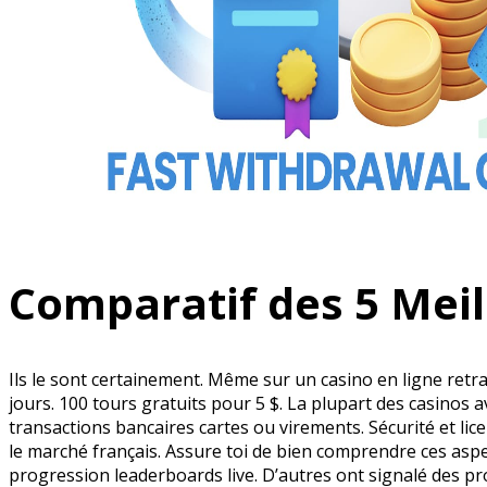
Comparatif des 5 Meil
Ils le sont certainement. Même sur un casino en ligne ret
jours. 100 tours gratuits pour 5 $. La plupart des casinos a
transactions bancaires cartes ou virements. Sécurité et li
le marché français. Assure toi de bien comprendre ces aspe
progression leaderboards live. D’autres ont signalé des pr