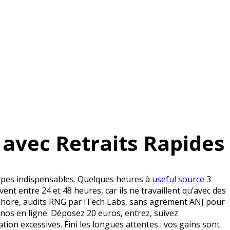
 avec Retraits Rapides
tapes indispensables. Quelques heures à
useful source
3
ent entre 24 et 48 heures, car ils ne travaillent qu’avec des
ffshore, audits RNG par iTech Labs, sans agrément ANJ pour
inos en ligne. Déposez 20 euros, entrez, suivez
on excessives. Fini les longues attentes : vos gains sont