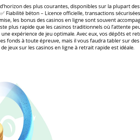
’horizon des plus courantes, disponibles sur la plupart des 
 Fiabilité béton – Licence officielle, transactions sécurisée
ise, les bonus des casinos en ligne sont souvent accompagn
este plus rapide que les casinos traditionnels où l’attente peu
une expérience de jeu optimale. Avec eux, vos dépôts et ret
des fonds à toute épreuve, mais il vous faudra tabler sur des
de jeux sur les casinos en ligne à retrait rapide est idéale.