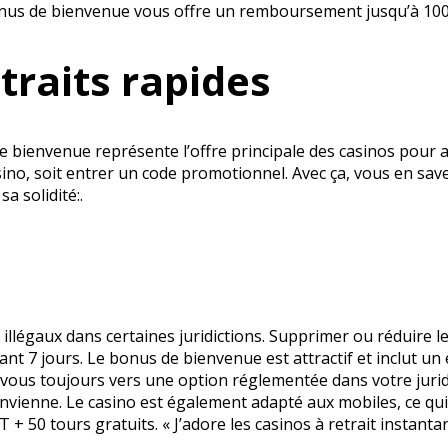
n bonus de bienvenue vous offre un remboursement jusqu’à 100 
traits rapides
de bienvenue représente l’offre principale des casinos pour 
 casino, soit entrer un code promotionnel. Avec ça, vous en 
 solidité:​.
 illégaux dans certaines juridictions. Supprimer ou réduire le
7 jours. Le bonus de bienvenue est attractif et inclut un é
 vous toujours vers une option réglementée dans votre jurid
vienne. Le casino est également adapté aux mobiles, ce qui 
 50 tours gratuits. « J’adore les casinos à retrait instanta