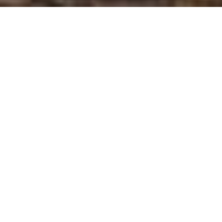
Είναι ευλογία να έχεις γεννηθεί στη Ρόδο.
Είναι τύχη να ζεις και να χαίρεσαι αυτό το νησί. Αν
μοιραζόμουν με φίλους τις αγαπημένες μου διαδρομές, θα
ξεκινούσα πρωί από το Blue Lagoon για μια βόλτα στην
πόλη.
Μια υπέροχη ανατολή του ηλίου από τους
ανεμόμυλους και το φρούριο-Φάρο του Αγίου
Νικολάου. Για τα χρώματα, την ηρεμία, το υπέροχο
τοπίο.
Βόλτα στο λιμάνι, παράλληλα στη θάλασσα
θαυμάζοντας τα επιβλητικά ιταλικά κτίρια, τον
καθεδρικό ναό του Ευαγγελισμού της Θεοτόκου και τα
χάλκινα ελαφάκια. Έλαφος και ελαφίνα, το σήμα
κατατεθέν του νησιού.